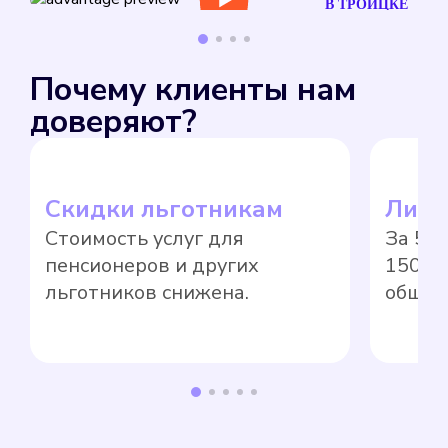
В ТРОИЦКЕ
Почему клиенты нам
доверяют?
Скидки льготникам
Лиде
Стоимость услуг для
За 5 
пенсионеров и других
1500 
льготников снижена.
общед