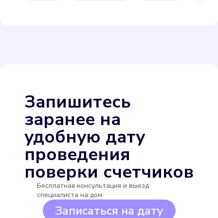
Itelma WFW24.D080
Подробнее
Выбрать
Запишитесь
заранее на
удобную дату
проведения
поверки счетчиков
Itelma WFW20.D080
Бесплатная консультация и выезд
Подробнее
специалиста на дом
Записаться на дату
Выбрать