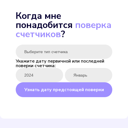
Экомера 15-У
Когда мне
Подробнее
понадобится
поверка
Выбрать
счетчиков
?
Укажите дату первичной или последней
поверки счетчика:
ENBRA для горячей
Подробнее
Узнать дату предстоящей поверки
Выбрать