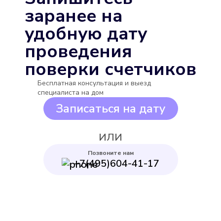
Выбрать
заранее на
удобную дату
проведения
поверки счетчиков
Бесплатная консультация и выезд
Бетар СГВ-15
специалиста на дом
Подробнее
Записаться на дату
Выбрать
ИЛИ
Позвоните нам
+7(495)604-41-17
Декаст ВСКМ-15