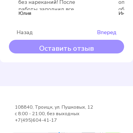
без нареканий! После
опера
Выбрать
работы заполнил все
обяза
Юлия
Инна
документы, подробно
обхо
объяснил
Назад
Вперед
Оставить отзыв
Maddalena
Подробнее
Выбрать
108840, Троицк, ул. Пушковых, 12
с 8:00 - 21:00, без выходных
+7(495)604-41-17
METER СВУ-15-80