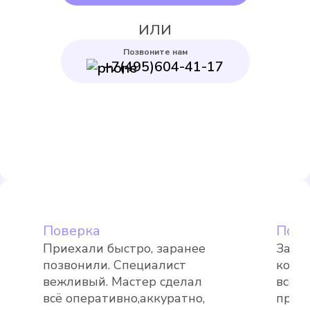
ИЛИ
Позвоните нам
+7(495)604-41-17
Itelma WFK24.D080
Подробнее
Выбрать
Поверка
Пове
Приехали быстро, заранее
Заме
позвонили. Специалист
комп
Itelma WFK20.D080
вежливый. Мастер сделал
все 
всё оперативно,аккуратно,
проф
Подробнее