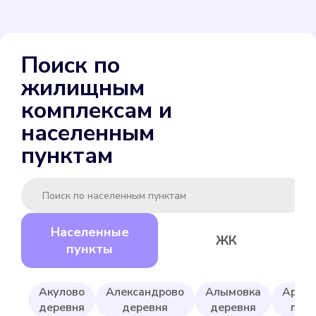
ENBRA для холодной
Поиск по
Подробнее
жилищным
Выбрать
комплексам и
населенным
пунктам
Gerrida СВК-15ГМИ-80
Населенные
ЖК
Подробнее
пункты
Выбрать
Акулово
Александрово
Алымовка
Армей
деревня
деревня
деревня
посё