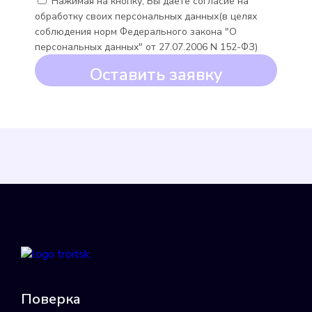
Нажимая на кнопку, Вы даете согласие на
обработку своих персональных данных(в целях
Minoll Minomess СВХ
соблюдения норм Федерального закона "О
персональных данных" от 27.07.2006 N 152-ФЗ)
Подробнее
Оставить заявку
Выбрать
Minoll Minomess СВГ
Подробнее
Выбрать
Поверка