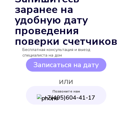
Выбрать
заранее на
удобную дату
проведения
поверки счетчиков
Бесплатная консультация и выезд
Бетар СГВ-15
специалиста на дом
Подробнее
Записаться на дату
Выбрать
ИЛИ
Позвоните нам
+7(495)604-41-17
Декаст ВСКМ-15