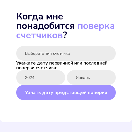
Экомера 15-У
Когда мне
Подробнее
понадобится
поверка
Выбрать
счетчиков
?
Укажите дату первичной или последней
поверки счетчика:
ENBRA для горячей
Подробнее
Узнать дату предстоящей поверки
Выбрать