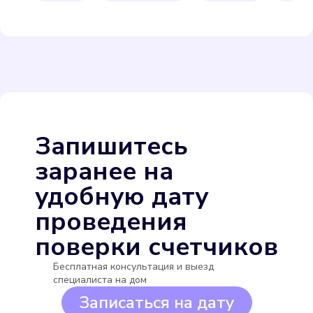
Itelma WFW24.D080
Подробнее
Выбрать
Запишитесь
заранее на
удобную дату
проведения
поверки счетчиков
Itelma WFW20.D080
Бесплатная консультация и выезд
Подробнее
специалиста на дом
Записаться на дату
Выбрать