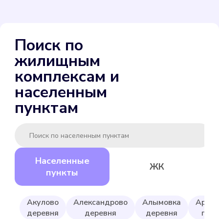
ENBRA для холодной
Поиск по
Подробнее
жилищным
Выбрать
комплексам и
населенным
пунктам
Gerrida СВК-15ГМИ-80
Населенные
ЖК
Подробнее
пункты
Выбрать
Акулово
Александрово
Алымовка
Армей
деревня
деревня
деревня
посё