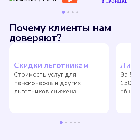
В ТРОИЦКЕ
Почему клиенты нам
доверяют?
Скидки льготникам
Лиде
Стоимость услуг для
За 5 
пенсионеров и других
1500 
льготников снижена.
общед