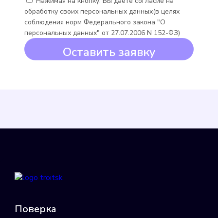
Нажимая на кнопку, Вы даете согласие на
обработку своих персональных данных(в целях
Minoll Minomess СВХ
соблюдения норм Федерального закона "О
персональных данных" от 27.07.2006 N 152-ФЗ)
Подробнее
Оставить заявку
Выбрать
Minoll Minomess СВГ
Подробнее
Выбрать
Поверка