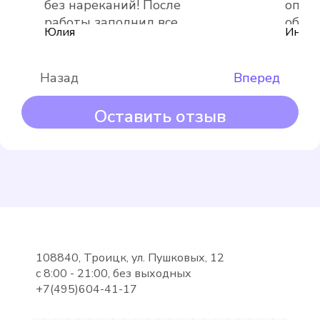
без нареканий! После
опера
Выбрать
работы заполнил все
обяза
Юлия
Инна
документы, подробно
обхо
объяснил
Назад
Вперед
Оставить отзыв
Maddalena
Подробнее
Выбрать
108840, Троицк, ул. Пушковых, 12
с 8:00 - 21:00, без выходных
+7(495)604-41-17
METER СВУ-15-80