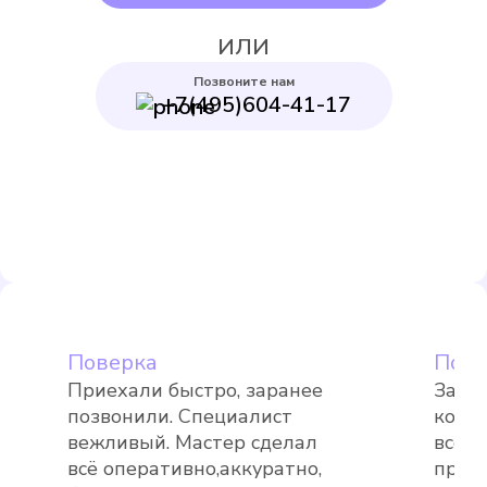
ИЛИ
Позвоните нам
+7(495)604-41-17
Itelma WFK24.D080
Подробнее
Выбрать
Поверка
Пове
Приехали быстро, заранее
Заме
позвонили. Специалист
комп
Itelma WFK20.D080
вежливый. Мастер сделал
все 
всё оперативно,аккуратно,
проф
Подробнее